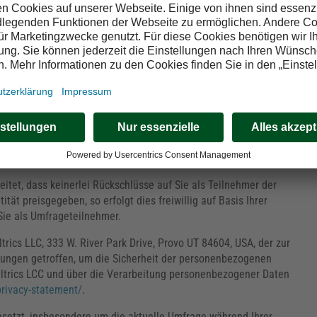
e Daten?
tinuierlich zu optimieren, bitten wir Sie gelegentlich, an
en dienen unter anderem dazu, unsere Produkte und
en.
tet, dass keinerlei Rückschlüsse auf Sie als Teilnehmer der
ität preisgegeben, so erfolgt dies freiwillig auf Basis Ihrer
Sie als Umfrageteilnehmer.
rics LLC, 333 W. River Park Drive, Provo UT 84604, USA, der zur
ungen getroffen, um die Sicherheit der personenbezogenen
altrics LCC und über die Verarbeitung personenbezogener Daten
privacy-statement/
.
setzt, insbesondere um die aktuelle Umfrage während Ihrer