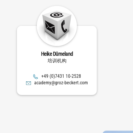
Heike Dümeland
培训机构
8252-01 1347(0) 94+
moc.trekceb-zorg@ymedaca