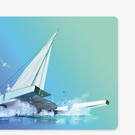
更多信息
织品领域制造座椅套等立体全形件。
外衣，例如毛衣、夹克、马甲以及领子、袖口和帽子
三角固定在横机的机头上，机头在针床上方进行水平
V字形屋顶状对立的针床。与圆机一样，横机上的机针