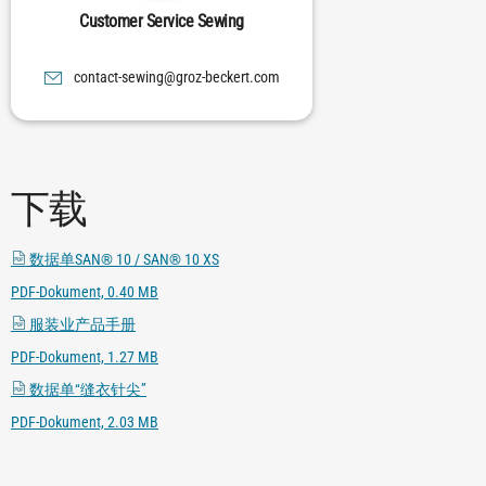
Customer Service Sewing
moc.trekceb-zorg@gniwes-tcatnoc
下载
数据单SAN® 10 / SAN® 10 XS
PDF-Dokument, 0.40 MB
服装业产品手册
PDF-Dokument, 1.27 MB
数据单“缝衣针尖”
PDF-Dokument, 2.03 MB