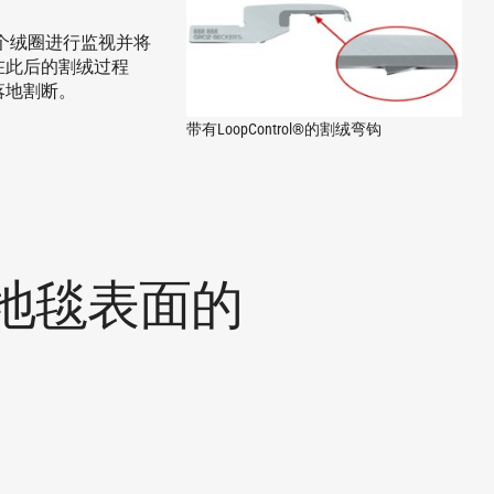
个绒圈进行监视并将
。在此后的割绒过程
利落地割断。
带有LoopControl®的割绒弯钩
地毯表面的