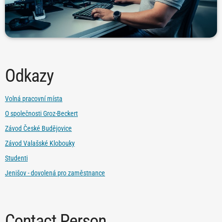
velký potenciál." - Vítek, technik výroby, 5 let u firmy
procesů, nabízí. Simulace procesů mě moc baví a vidím v tom
„Rád řeším nové výzvy a úkoly, které mi má práce, simulace
Odkazy
Volná pracovní místa
O společnosti Groz-Beckert
Závod České Budějovice
Závod Valašské Klobouky
Studenti
Jenišov - dovolená pro zaměstnance
Contact Person