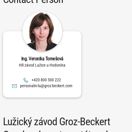
Ing. Veronika Tomešová
HR závod Lužice u Hodonína
222 005 008 024+
moc.trekceb-zorg@ul-inlanosrep
Lužický závod Groz-Beckert