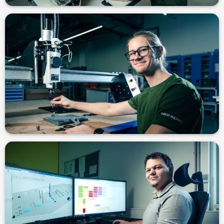
první volba." - Dominik, seřizovač, 3 roky u firmy
"Po dokončení studia byla pro mě Groz-Beckert bez váhání má