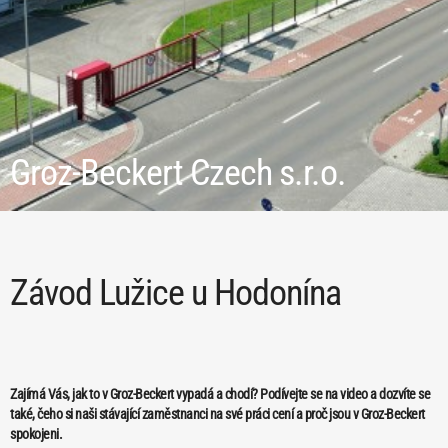
Groz-Beckert Czech s.r.o.
Závod Lužice u Hodonína
Zajímá Vás, jak to v Groz-Beckert vypadá a chodí? Podívejte se na video a dozvíte se
také, čeho si naši stávající zaměstnanci na své práci cení a proč jsou v Groz-Beckert
spokojeni.