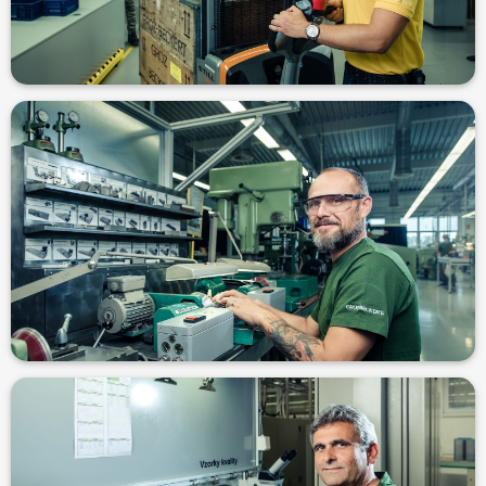
lidí.“ - Vít, referent nákupu, 15 let u firmy
možnost se nadále vzdělávat, např. v cizím jazyce. Dobrá parta
„Firma mně umožnila se finančně osamostatnit. Mám zde
„Jistota, to je pro mě Groz-Beckert." - Jan, seřizovač, 22 let u firmy