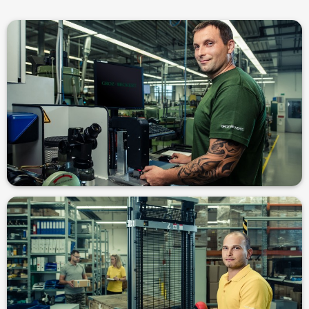
Miroslav, seřizovač, 14 let u firmy
dobrý kolektiv a možnost se dále vzdělávat i v mateřské firmě.“ -
„Jsem spokojený. Výborná práce, příjemné pracovní prostředí,