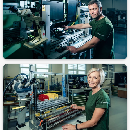
která mě baví." Robert, seřizovač, 16 let u firmy
precisnost, která je zapotřebí při nastavování strojů. Dělám práci,
"Jsem dlouholetým zaměstnancem GB a líbí se mi přesnost a
21 let u firmy
„Vážím si toho, že mám stabilní zaměstnání.“ - Lucie, seřizovačka,