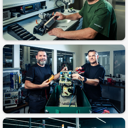
František, seřizovač, 30 let u firmy
„Stabilní práce a dobrý kolektiv, to je pro mě Groz-Beckert.“ -
Zdeněk, mechanik údržby, 14 let u firmy
"Spolupráce je naše síla." - Jindřich, elektrikář, 19 let u firmy a