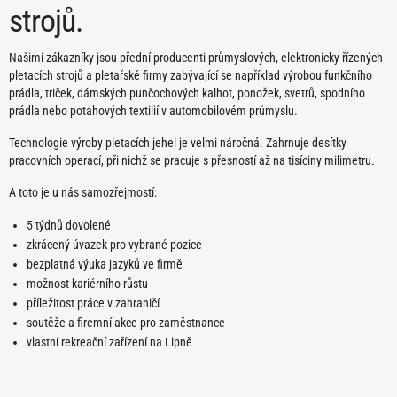
strojů.
Našimi zákazníky jsou přední producenti průmyslových, elektronicky řízených
pletacích strojů a pletařské firmy zabývající se například výrobou funkčního
prádla, triček, dámských punčochových kalhot, ponožek, svetrů, spodního
prádla nebo potahových textilií v automobilovém průmyslu.
Technologie výroby pletacích jehel je velmi náročná. Zahrnuje desítky
pracovních operací, při nichž se pracuje s přesností až na tisíciny milimetru.
A toto je u nás samozřejmostí:
5 týdnů dovolené
zkrácený úvazek pro vybrané pozice
bezplatná výuka jazyků ve firmě
možnost kariérního růstu
příležitost práce v zahraničí
soutěže a firemní akce pro zaměstnance
vlastní rekreační zařízení na Lipně