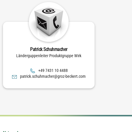
Patrick Schuhmacher
Länderguppenleiter Produktgruppe Wirk
8844 01 1347 94+
moc.trekceb-zorg@rehcamhuhcs.kcirtap