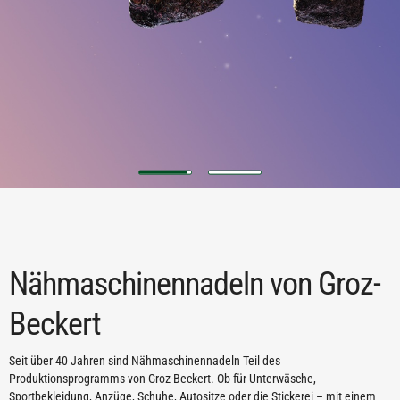
First slide details.
Current Slide
First slide details.
Nähmaschinennadeln von Groz-
Beckert
Seit über 40 Jahren sind Nähmaschinennadeln Teil des
Produktionsprogramms von Groz-Beckert. Ob für Unterwäsche,
Sportbekleidung, Anzüge, Schuhe, Autositze oder die Stickerei – mit einem