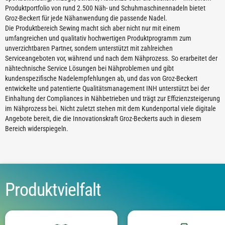
Produktportfolio von rund 2.500 Näh- und Schuhmaschinennadeln bietet
Groz-Beckert für jede Nähanwendung die passende Nadel.
Die Produktbereich Sewing macht sich aber nicht nur mit einem
umfangreichen und qualitativ hochwertigen Produktprogramm zum
unverzichtbaren Partner, sondern unterstützt mit zahlreichen
Serviceangeboten vor, während und nach dem Nähprozess. So erarbeitet der
nähtechnische Service Lösungen bei Nähproblemen und gibt
kundenspezifische Nadelempfehlungen ab, und das von Groz-Beckert
entwickelte und patentierte Qualitätsmanagement INH unterstützt bei der
Einhaltung der Compliances in Nähbetrieben und trägt zur Effizienzsteigerung
im Nähprozess bei. Nicht zuletzt stehen mit dem Kundenportal viele digitale
Angebote bereit, die die Innovationskraft Groz-Beckerts auch in diesem
Bereich widerspiegeln.
Produktvielfalt
Ob für Steppstich-, Schließ- und
Für das Vernähen von Lede
Flachnähte, für Blindstichanwendungen
Schneidspitzen erforderlich.