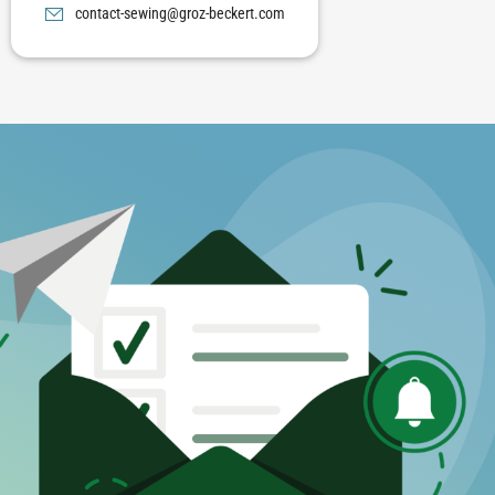
moc.trekceb-zorg@gniwes-tcatnoc