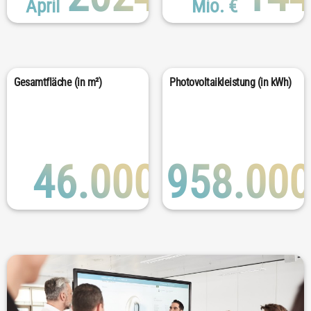
April
Mio. €
Gesamtfläche (in m²)
Photovoltaikleistung (in kWh)
46.000
958.000