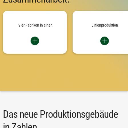
Die gesamte Nadelfertigung in Albstadt
Drei von vier Fabriken wechseln v
bündelt sich im Gebäude 30. Alle
klassischen Werkstatt- 
Produktgruppen profitieren von
Linienfertigung. Das System set
optimierten Raumverhältnissen und
Vier Fabriken in einer
integrierte Abläufe und agile T
Linienproduktion
einer wertstromorientierten Produktion.
für bis zu 20 Prozent mehr Produkti
Das neue Produktionsgebäude
in Zahlen