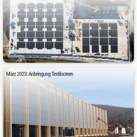
eine Gesamtleistung von 958.000 Kilowattstunden.
abgeschlossen. Sie besteht in Summe aus 2.400 Modulen und hat
Die Arbeiten an der Photovoltaikanlage waren im November 2022
März 2023: Anbringung Textilscreen
Sichtschutz und der Verhinderung von Vogelschlag.
Textilscreens an den Fenstern. Er dient der Beschattung, dem
Monat später, im März 2023, erfolgte die Anbringung des
Die Fassaden- und Fensterarbeiten sind abgeschlossen. Einen