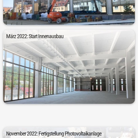
Glas und 7.430 Quadratmeter Klinkersteine angebracht werden.
aufgenommen. Für die Fassade mussten 5.880 Quadratmeter
Im November 2021 wurden die Fassaden- und Dacharbeiten
März 2022: Start Innenausbau
werden. Der Innenausbau startete im darauffolgenden Mai.
verarbeitet wurden, konnte der Rohbau im März 2022 fertiggestellt
Nachdem 20.230 Kubikmeter Beton und 9.090 Tonnen Betonstahl
November 2022: Fertigstellung Photovoltaikanlage