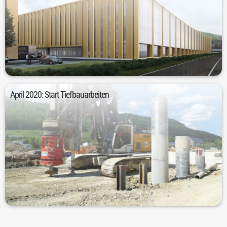
fiel Anfang 2020.
Bestandsgebäude bietet. Die finale Entscheidung für den Neubau
ein Neubau deutliche Vorteile gegenüber einem Umbau der
Nach genaueren Analysen reifte im Jahr 2019 die Gewissheit, dass
April 2020: Start Tiefbauarbeiten
durchschnittlich 16 Metern Tiefe verbaut.
Aushubmaterial entfernt. Zudem wurden 482 Pfähle mit
ersten Tiefbauarbeiten. Hierbei wurden 220.000 Tonnen
Die Bau- und Vorbereitungsphase begann im April 2020 mit den