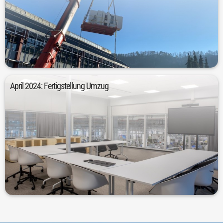
schrittweise an.
2024 lief die Produktion im neuen Produktionsgebäude
Insgesamt wurden über 1.000 Maschinen umgezogen. Im Februar
Am 4. Dezember 2023 startete der Umzug der ersten Maschinen.
April 2024: Fertigstellung Umzug
Arbeitsplatz von knapp 600 Mitarbeiterinnen und Mitarbeitern.
werden. Das neue Produktionsgebäude ist inzwischen der
Am 26. April 2024 konnte der Umzug erfolgreich abgeschlossen