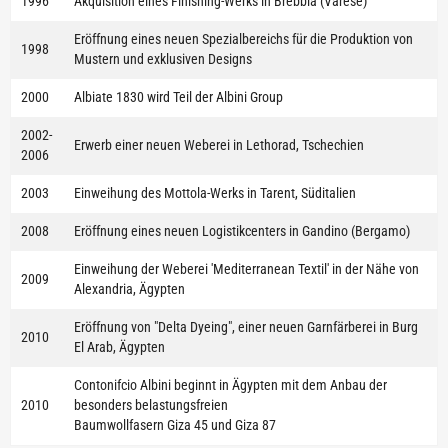
1996
Akquisition eines Finishing-Werks in Brebbia (Varese)
Eröffnung eines neuen Spezialbereichs für die Produktion von
1998
Mustern und exklusiven Designs
2000
Albiate 1830 wird Teil der Albini Group
2002-
Erwerb einer neuen Weberei in Lethorad, Tschechien
2006
2003
Einweihung des Mottola-Werks in Tarent, Süditalien
2008
Eröffnung eines neuen Logistikcenters in Gandino (Bergamo)
Einweihung der Weberei 'Mediterranean Textil' in der Nähe von
2009
Alexandria, Ägypten
Eröffnung von "Delta Dyeing", einer neuen Garnfärberei in Burg
2010
El Arab, Ägypten
Contonifcio Albini beginnt in Ägypten mit dem Anbau der
2010
besonders belastungsfreien
Baumwollfasern Giza 45 und Giza 87