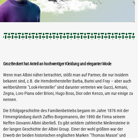
Groz-Beckert hat Anteil an hochwertiger Kleidung und eleganter Mode
Wenn man Albini näher betrachtet, stößt man auf Partner, die nur Insidern
bekannt sind, z.B. die Hemdenhersteller Barba, Burini und Fray – aber auch
weltberühmte "Look-Hersteller" sind darunter vertreten wie Gucci, Armani,
Zegna, Loro Piana oder Brioni, Hugo Boss, Dior oder Kenzo, um nur einige zu
nennen.
Die Erfolgsgeschichte des Familienbetriebs begann im Jahre 1876 mit der
Firmengründung durch Zaffiro Borgomanero, der 1890 die Firma seinem
Neffen Giovanni Albini überließ. Es gibt seitdem zahlreiche Meilensteine in
der langen Geschichte der Albini Group. Einer der wohl größten war der
Erwerb der beiden historischen englischen Marken "Thomas Mason" und