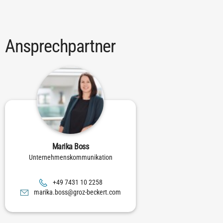
Ansprechpartner
Marika Boss
Unternehmenskommunikation
8522 01 1347 94+
moc.trekceb-zorg@ssob.akiram