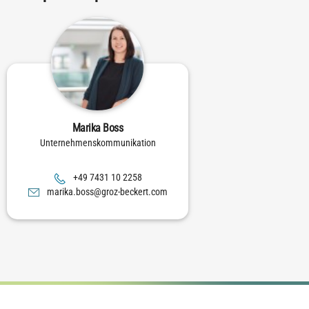
Marika Boss
Unternehmenskommunikation
8522 01 1347 94+
moc.trekceb-zorg@ssob.akiram