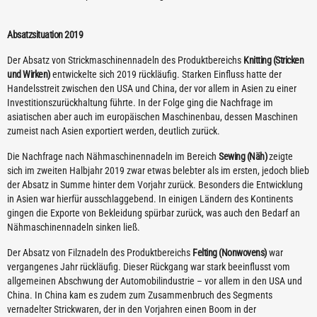
Absatzsituation 2019
Der Absatz von Strickmaschinennadeln des Produktbereichs
Knitting (Stricken
und Wirken)
entwickelte sich 2019 rückläufig. Starken Einfluss hatte der
Handelsstreit zwischen den USA und China, der vor allem in Asien zu einer
Investitionszurückhaltung führte. In der Folge ging die Nachfrage im
asiatischen aber auch im europäischen Maschinenbau, dessen Maschinen
zumeist nach Asien exportiert werden, deutlich zurück.
Die Nachfrage nach Nähmaschinennadeln im Bereich
Sewing (Näh)
zeigte
sich im zweiten Halbjahr 2019 zwar etwas belebter als im ersten, jedoch blieb
der Absatz in Summe hinter dem Vorjahr zurück. Besonders die Entwicklung
in Asien war hierfür ausschlaggebend. In einigen Ländern des Kontinents
gingen die Exporte von Bekleidung spürbar zurück, was auch den Bedarf an
Nähmaschinennadeln sinken ließ.
Der Absatz von Filznadeln des Produktbereichs
Felting (Nonwovens)
war
vergangenes Jahr rückläufig. Dieser Rückgang war stark beeinflusst vom
allgemeinen Abschwung der Automobilindustrie – vor allem in den USA und
China. In China kam es zudem zum Zusammenbruch des Segments
vernadelter Strickwaren, der in den Vorjahren einen Boom in der