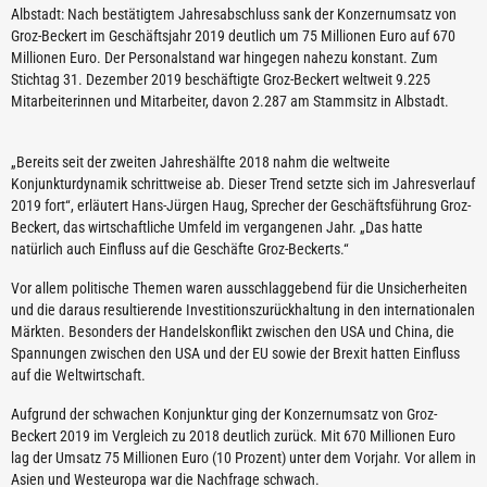
Albstadt: Nach bestätigtem Jahresabschluss sank der Konzernumsatz von
Groz-Beckert im Geschäftsjahr 2019 deutlich um 75 Millionen Euro auf 670
Millionen Euro. Der Personalstand war hingegen nahezu konstant. Zum
Stichtag 31. Dezember 2019 beschäftigte Groz-Beckert weltweit 9.225
Mitarbeiterinnen und Mitarbeiter, davon 2.287 am Stammsitz in Albstadt.
„Bereits seit der zweiten Jahreshälfte 2018 nahm die weltweite
Konjunkturdynamik schrittweise ab. Dieser Trend setzte sich im Jahresverlauf
2019 fort“, erläutert Hans-Jürgen Haug, Sprecher der Geschäftsführung Groz-
Beckert, das wirtschaftliche Umfeld im vergangenen Jahr. „Das hatte
natürlich auch Einfluss auf die Geschäfte Groz-Beckerts.“
Vor allem politische Themen waren ausschlaggebend für die Unsicherheiten
und die daraus resultierende Investitionszurückhaltung in den internationalen
Märkten. Besonders der Handelskonflikt zwischen den USA und China, die
Spannungen zwischen den USA und der EU sowie der Brexit hatten Einfluss
auf die Weltwirtschaft.
Aufgrund der schwachen Konjunktur ging der Konzernumsatz von Groz-
Beckert 2019 im Vergleich zu 2018 deutlich zurück. Mit 670 Millionen Euro
lag der Umsatz 75 Millionen Euro (10 Prozent) unter dem Vorjahr. Vor allem in
Asien und Westeuropa war die Nachfrage schwach.