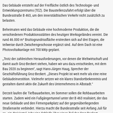
Das Gebäude entsteht auf der Freifläche östlich des Technologie- und
Entwicklungszentrums (TEZ). Die Baustellenzufahrt erfolgt über die
Bundesstraße B 463, um den innerstädtischen Verkehr nicht zusätzlich zu
belasten.
Beheimaten wird das Gebäude eine hochmoderne Produktion, die die
verschiedenen Produktionsstätten des heutigen Werksgeländes vereint. Die
rund 46.000 m² Bruttogrundrissfläche erstrecken sich auf drei Etagen, die
teilweise durch Zwischengeschosse ergänzt sind. Auf dem Dach ist eine
Photovoltaikanlage mit 700 kWp geplant.
„Trotz der zahlreichen Herausforderungen, vor denen die Weltwirtschaft und
damit auch Groz-Beckert stehen, haben wir uns dazu entschieden, mit dem
Bau 2020 zu beginnen“, sagt Hans-Jürgen Haug, Sprecher der
Geschäftsführung Groz-Beckert. „Dieses Projekt ist weit mehr als eine reine
Gebäudeinvestition. Vielmehr setzen wir ein klares Standortbekenntnis und
gestalten damit aktiv die Zukunft des Unternehmens in Albstadt.“
Derzeit laufen die Tiefbauarbeiten, im Sommer sollen die Rohbauarbeiten
starten. Zudem wird ein Fußgängertunnel unter der B 463 realisiert, der das
neue Gebäude und den Firmenparkplatz auf der gegenüberliegenden
Straßenseite verbindet. Hierzu macht die Bundesstraße seit Anfang Juli für