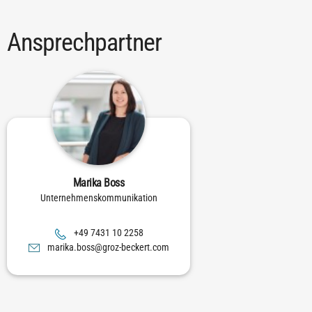
Ansprechpartner
Marika Boss
Unternehmenskommunikation
8522 01 1347 94+
moc.trekceb-zorg@ssob.akiram