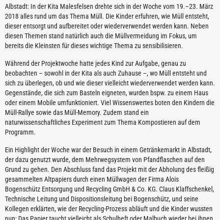
Albstadt: In der Kita Malesfelsen drehte sich in der Woche vom 19.–23. März
2018 alles rund um das Thema Müll. Die Kinder erfuhren, wie Müll entsteht,
dieser entsorgt und aufbereitet oder wiederverwendet werden kann. Neben
diesen Themen stand natürlich auch die Müllvermeidung im Fokus, um
bereits die Kleinsten für dieses wichtige Thema zu sensibilisieren.
Während der Projektwoche hatte jedes Kind zur Aufgabe, genau zu
beobachten – sowohl in der Kita als auch Zuhause –, wo Müll entsteht und
sich zu überlegen, ob und wie dieser vielleicht wiederverwendet werden kann.
Gegenstände, die sich zum Basteln eigneten, wurden bspw. zu einem Haus
oder einem Mobile umfunktioniert. Viel Wissenswertes boten den Kindern die
Müll-Rallye sowie das Müll-Memory. Zudem stand ein
naturwissenschaftliches Experiment zum Thema Kompostieren auf dem
Programm.
Ein Highlight der Woche war der Besuch in einem Getränkemarkt in Albstadt,
der dazu genutzt wurde, dem Mehrwegsystem von Pfandflaschen auf den
Grund zu gehen. Den Abschluss fand das Projekt mit der Abholung des fleißig
gesammelten Altpapiers durch einen Müllwagen der Firma Alois
Bogenschütz Entsorgung und Recycling GmbH & Co. KG. Claus Klaffschenkel,
Technische Leitung und Dispositionsleitung bei Bogenschütz, und seine
Kollegen erklärten, wie der Recycling-Prozess abläuft und die Kinder wussten
nun: Das Papier taucht vielleicht als Schulheft oder Malbuch wieder bei ihnen