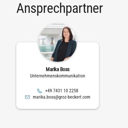
Ansprechpartner
Marika Boss
Unternehmenskommunikation
8522 01 1347 94+
moc.trekceb-zorg@ssob.akiram