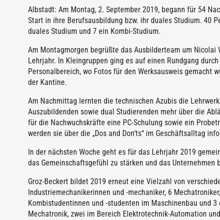
Albstadt: Am Montag, 2. September 2019, begann für 54 Na
Start in ihre Berufsausbildung bzw. ihr duales Studium. 40 
duales Studium und 7 ein Kombi-Studium.
Am Montagmorgen begrüßte das Ausbilderteam um Nicolai Wi
Lehrjahr. In Kleingruppen ging es auf einen Rundgang durch
Personalbereich, wo Fotos für den Werksausweis gemacht w
der Kantine.
Am Nachmittag lernten die technischen Azubis die Lehrwerk
Auszubildenden sowie dual Studierenden mehr über die Ablä
für die Nachwuchskräfte eine PC-Schulung sowie ein Probet
werden sie über die „Dos and Don‘ts“ im Geschäftsalltag info
In der nächsten Woche geht es für das Lehrjahr 2019 gemei
das Gemeinschaftsgefühl zu stärken und das Unternehmen 
Groz-Beckert bildet 2019 erneut eine Vielzahl von verschie
Industriemechanikerinnen und -mechaniker, 6 Mechatroniker, 
Kombistudentinnen und -studenten im Maschinenbau und 3 d
Mechatronik, zwei im Bereich Elektrotechnik-Automation un