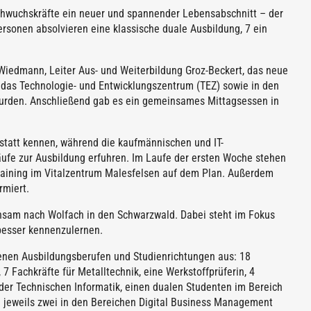
chwuchskräfte ein neuer und spannender Lebensabschnitt – der
Personen absolvieren eine klassische duale Ausbildung, 7 ein
edmann, Leiter Aus- und Weiterbildung Groz-Beckert, das neue
 das Technologie- und Entwicklungszentrum (TEZ) sowie in den
urden. Anschließend gab es ein gemeinsames Mittagsessen in
statt kennen, während die kaufmännischen und IT-
ufe zur Ausbildung erfuhren. Im Laufe der ersten Woche stehen
raining im Vitalzentrum Malesfelsen auf dem Plan. Außerdem
rmiert.
nsam nach Wolfach in den Schwarzwald. Dabei steht im Fokus
besser kennenzulernen.
denen Ausbildungsberufen und Studienrichtungen aus: 18
7 Fachkräfte für Metalltechnik, eine Werkstoffprüferin, 4
er Technischen Informatik, einen dualen Studenten im Bereich
d jeweils zwei in den Bereichen Digital Business Management