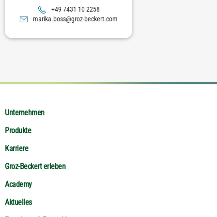
8522 01 1347 94+
moc.trekceb-zorg@ssob.akiram
Unternehmen
Produkte
Karriere
Groz-Beckert erleben
Academy
Aktuelles