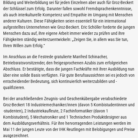
Bildung und Weiterbildung sei für jeden Einzelnen aber auch für Groz-Beckert
der Schlüssel zum Erfolg. Darunter fallen sowohl Fremdsprachenkenntnisse,
als auch interkulturelle Kompetenz und Empathie im Umgang mit Menschen
anderer Kulturen. Diese Fähigkeiten seien essentiell für ein international
aufgestelltes Unternehmen wie Groz-Beckert. Eric Schöller forderte die jungen
Menschen dazu auf, ihre eigene Arbeit immer wieder zu prüfen und ihre
Fähigkeiten ständig weiterzuentwickeln: „Zeigen Sie, in allem was Sie tun,
Ihren Willen zum Erfolg.“
Im Anschluss an die Festrede gratulierte Manfred Schinacher,
Betriebsratsvorsitzender, den freigesprochenen Azubis zum erfolgreichen
Abschluss. Er bestätigte, dass die jungen Fachkräfte mit ihrer Ausbildung nun
über eine solide Basis verfügten. Für gute Berufsaussichten sei es jedoch von
entscheidender Bedeutung, sich kontinuierlich weiterzubilden und -
qualifizieren.
Bei der anschließenden Zeugnis- und Geschenkübergabe verabschiedete
Groz-Beckert 18 Industriemechaniker/innen (davon 5 Kombistudentinnen und
-studenten), 2 Industriekaufleute, 2 Fachinformatiker (davon 1
Kombistudent), 5 Mechatroniker und 1 Technischen Produktdesigner aus
dem Ausbildungsverhältnis. Für ihre hervorragenden Leistungen werden im
Mai 11 der jungen Leute von der IHK Reutlingen mit Belobigungen und Preise
ausgezeichnet.