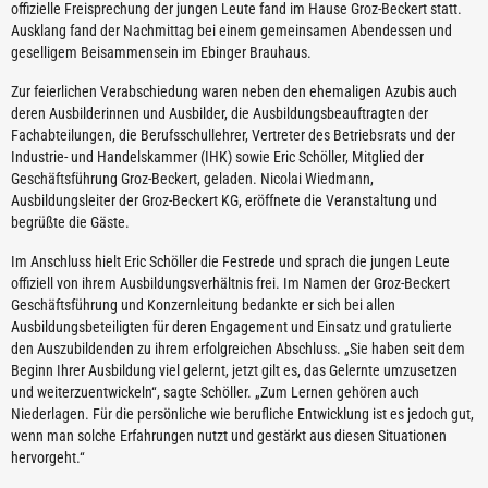
offizielle Freisprechung der jungen Leute fand im Hause Groz-Beckert statt.
Ausklang fand der Nachmittag bei einem gemeinsamen Abendessen und
geselligem Beisammensein im Ebinger Brauhaus.
Zur feierlichen Verabschiedung waren neben den ehemaligen Azubis auch
deren Ausbilderinnen und Ausbilder, die Ausbildungsbeauftragten der
Fachabteilungen, die Berufsschullehrer, Vertreter des Betriebsrats und der
Industrie- und Handelskammer (IHK) sowie Eric Schöller, Mitglied der
Geschäftsführung Groz-Beckert, geladen. Nicolai Wiedmann,
Ausbildungsleiter der Groz-Beckert KG, eröffnete die Veranstaltung und
begrüßte die Gäste.
Im Anschluss hielt Eric Schöller die Festrede und sprach die jungen Leute
offiziell von ihrem Ausbildungsverhältnis frei. Im Namen der Groz-Beckert
Geschäftsführung und Konzernleitung bedankte er sich bei allen
Ausbildungsbeteiligten für deren Engagement und Einsatz und gratulierte
den Auszubildenden zu ihrem erfolgreichen Abschluss. „Sie haben seit dem
Beginn Ihrer Ausbildung viel gelernt, jetzt gilt es, das Gelernte umzusetzen
und weiterzuentwickeln“, sagte Schöller. „Zum Lernen gehören auch
Niederlagen. Für die persönliche wie berufliche Entwicklung ist es jedoch gut,
wenn man solche Erfahrungen nutzt und gestärkt aus diesen Situationen
hervorgeht.“