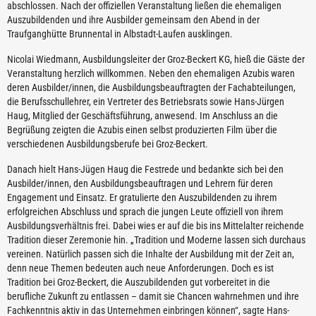
abschlossen. Nach der offiziellen Veranstaltung ließen die ehemaligen
Auszubildenden und ihre Ausbilder gemeinsam den Abend in der
Traufganghütte Brunnental in Albstadt-Laufen ausklingen.
Nicolai Wiedmann, Ausbildungsleiter der Groz-Beckert KG, hieß die Gäste der
Veranstaltung herzlich willkommen. Neben den ehemaligen Azubis waren
deren Ausbilder/innen, die Ausbildungsbeauftragten der Fachabteilungen,
die Berufsschullehrer, ein Vertreter des Betriebsrats sowie Hans-Jürgen
Haug, Mitglied der Geschäftsführung, anwesend. Im Anschluss an die
Begrüßung zeigten die Azubis einen selbst produzierten Film über die
verschiedenen Ausbildungsberufe bei Groz-Beckert.
Danach hielt Hans-Jügen Haug die Festrede und bedankte sich bei den
Ausbilder/innen, den Ausbildungsbeauftragen und Lehrern für deren
Engagement und Einsatz. Er gratulierte den Auszubildenden zu ihrem
erfolgreichen Abschluss und sprach die jungen Leute offiziell von ihrem
Ausbildungsverhältnis frei. Dabei wies er auf die bis ins Mittelalter reichende
Tradition dieser Zeremonie hin. „Tradition und Moderne lassen sich durchaus
vereinen. Natürlich passen sich die Inhalte der Ausbildung mit der Zeit an,
denn neue Themen bedeuten auch neue Anforderungen. Doch es ist
Tradition bei Groz-Beckert, die Auszubildenden gut vorbereitet in die
berufliche Zukunft zu entlassen – damit sie Chancen wahrnehmen und ihre
Fachkenntnis aktiv in das Unternehmen einbringen können“, sagte Hans-