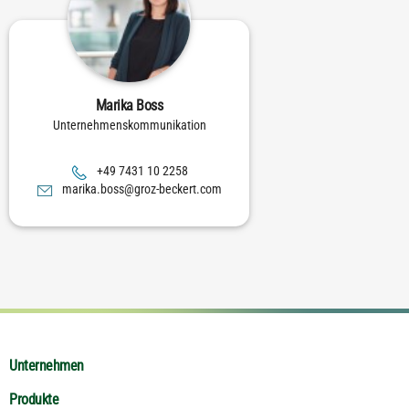
Marika Boss
Unternehmenskommunikation
8522 01 1347 94+
moc.trekceb-zorg@ssob.akiram
Unternehmen
Produkte