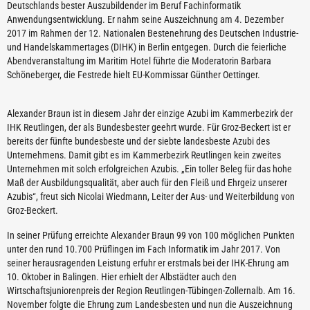
Deutschlands bester Auszubildender im Beruf Fachinformatik
Anwendungsentwicklung. Er nahm seine Auszeichnung am 4. Dezember
2017 im Rahmen der 12. Nationalen Bestenehrung des Deutschen Industrie-
und Handelskammertages (DIHK) in Berlin entgegen. Durch die feierliche
Abendveranstaltung im Maritim Hotel führte die Moderatorin Barbara
Schöneberger, die Festrede hielt EU-Kommissar Günther Oettinger.
Alexander Braun ist in diesem Jahr der einzige Azubi im Kammerbezirk der
IHK Reutlingen, der als Bundesbester geehrt wurde. Für Groz-Beckert ist er
bereits der fünfte bundesbeste und der siebte landesbeste Azubi des
Unternehmens. Damit gibt es im Kammerbezirk Reutlingen kein zweites
Unternehmen mit solch erfolgreichen Azubis. „Ein toller Beleg für das hohe
Maß der Ausbildungsqualität, aber auch für den Fleiß und Ehrgeiz unserer
Azubis“, freut sich Nicolai Wiedmann, Leiter der Aus- und Weiterbildung von
Groz-Beckert.
In seiner Prüfung erreichte Alexander Braun 99 von 100 möglichen Punkten
unter den rund 10.700 Prüflingen im Fach Informatik im Jahr 2017. Von
seiner herausragenden Leistung erfuhr er erstmals bei der IHK-Ehrung am
10. Oktober in Balingen. Hier erhielt der Albstädter auch den
Wirtschaftsjuniorenpreis der Region Reutlingen-Tübingen-Zollernalb. Am 16.
November folgte die Ehrung zum Landesbesten und nun die Auszeichnung