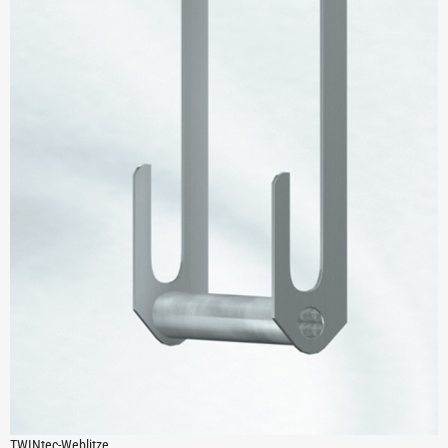
TWINtec-Weblitze