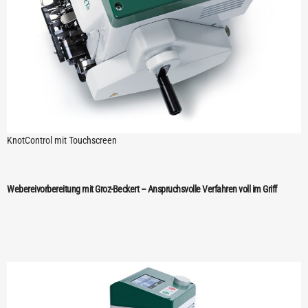
KnotControl mit Touchscreen
Webereivorbereitung mit Groz-Beckert – Anspruchsvolle Verfahren voll im Griff