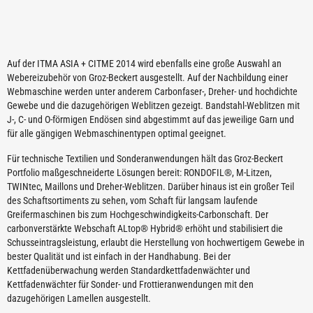
Auf der ITMA ASIA + CITME 2014 wird ebenfalls eine große Auswahl an
Webereizubehör von Groz-Beckert ausgestellt. Auf der Nachbildung einer
Webmaschine werden unter anderem Carbonfaser-, Dreher- und hochdichte
Gewebe und die dazugehörigen Weblitzen gezeigt. Bandstahl-Weblitzen mit
J-, C- und O-förmigen Endösen sind abgestimmt auf das jeweilige Garn und
für alle gängigen Webmaschinentypen optimal geeignet.
Für technische Textilien und Sonderanwendungen hält das Groz-Beckert
Portfolio maßgeschneiderte Lösungen bereit: RONDOFIL®, M-Litzen,
TWINtec, Maillons und Dreher-Weblitzen. Darüber hinaus ist ein großer Teil
des Schaftsortiments zu sehen, vom Schaft für langsam laufende
Greifermaschinen bis zum Hochgeschwindigkeits-Carbonschaft. Der
carbonverstärkte Webschaft ALtop® Hybrid® erhöht und stabilisiert die
Schusseintragsleistung, erlaubt die Herstellung von hochwertigem Gewebe in
bester Qualität und ist einfach in der Handhabung. Bei der
Kettfadenüberwachung werden Standardkettfadenwächter und
Kettfadenwächter für Sonder- und Frottieranwendungen mit den
dazugehörigen Lamellen ausgestellt.