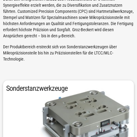
Synergieeffekte erzielt werden, die zu Diversifikation und Zusatznutzen
führten. Customized Precision Components (CPC) sind Hartmetallwerkzeuge,
Stempel und Matrizen für Spezialmaschinen sowie Mikropräzisionsteile mit
höchsten Anforderungen an Qualität und Fertigungstoleranzen. Die Fertigung
erfordert höchste Präzision und Sorgfalt. Groz-Beckert wird diesen
Ansprüchen gerecht – bis in den μ-Bereich.
Der Produktbereich erstreckt sich von Sonderstanzwerkzeugen über
Mikropräzisionsteile bis hin zu Präzisionsteilen für die LTCC/MLC-
Technologie.
Sonderstanzwerkzeuge
Sonderstanzwerkzeuge
Die Erfahrung aus dem Kerngeschäft von Groz-Beckert und das
Bestreben, Lösungen für technische Herausforderungen bereitzustellen,
sind der Antrieb für die Entwicklung neuer Stanztechnologien.
Dazu zählen sowohl Stanzwerkzeuge, komplette Stanzsysteme als auch
Wechselelemente zur Mikroperforierung von Folien.